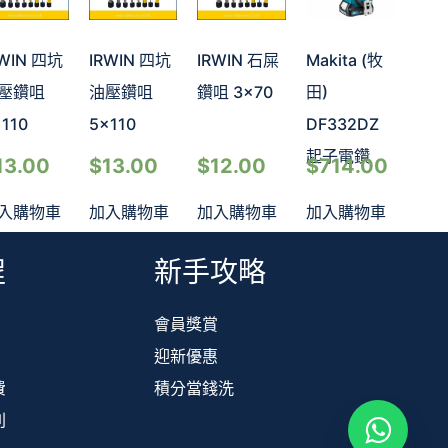
RWIN 四坑
IRWIN 四坑
IRWIN 石屎
Makita (牧
壓鑽咀
油壓鑽咀
鑽咀 3×70
田)
110
5×110
DF332DZ
起子電鑽
13.00
$
13.00
$
12.00
$
714.00
入購物車
加入購物車
加入購物車
加入購物車
程
新手攻略
會員獎賞
迎新優惠
費
積分當錢洗
則