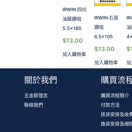
IRWIN 四坑
IRWIN 石屎
I
油壓鑽咀
鑽咀
油
5.5×160
6.5×105
4×
$
13.00
$
13.00
$
加入購物車
加入購物車
加
關於我們
購買流
五金駅理念
購買流程簡介
聯絡我們
付款方法
送貨安排及收
換貨安排及細