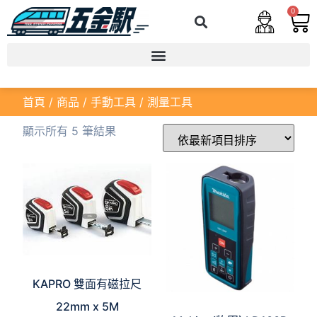
0
首頁
/
商品
/
手動工具
/ 測量工具
顯示所有 5 筆結果
KAPRO 雙面有磁拉尺
22mm x 5M